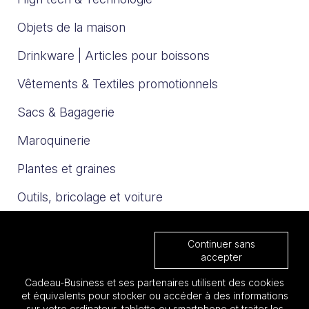
Objets de la maison
Drinkware | Articles pour boissons
Vêtements & Textiles promotionnels
Sacs & Bagagerie
Maroquinerie
Plantes et graines
Outils, bricolage et voiture
Sport et loisirs
Continuer sans
Trophées & Médailles
accepter
Cadeau-Business et ses partenaires utilisent des cookies
Nos catalogues
et équivalents pour stocker ou accéder à des informations
sur votre ordinateur, tablette ou smartphone et traiter les