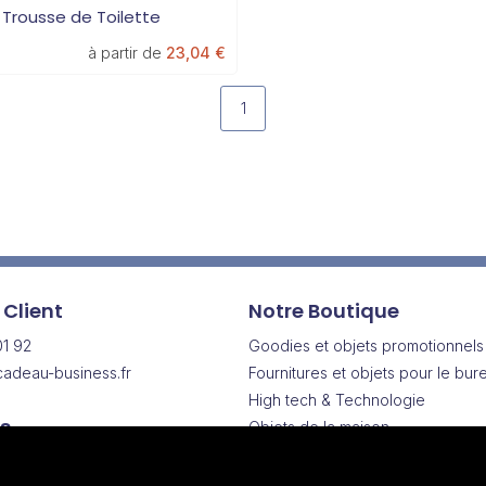
- Trousse de Toilette
à partir de
23,04 €
1
 Client
Notre Boutique
01 92
Goodies et objets promotionnels
adeau-business.fr
Fournitures et objets pour le bur
High tech & Technologie
s
Objets de la maison
Drinkware | Articles pour boisson
Vendredi
Vêtements & Textiles promotionn