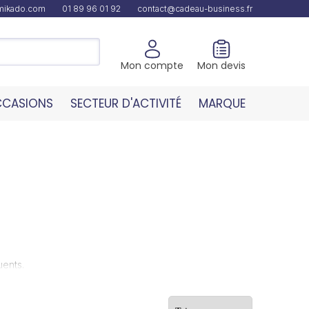
amikado.com
01 89 96 01 92
contact@cadeau-business.fr
Mon compte
Mon devis
CASIONS
SECTEUR D'ACTIVITÉ
MARQUE
uents.