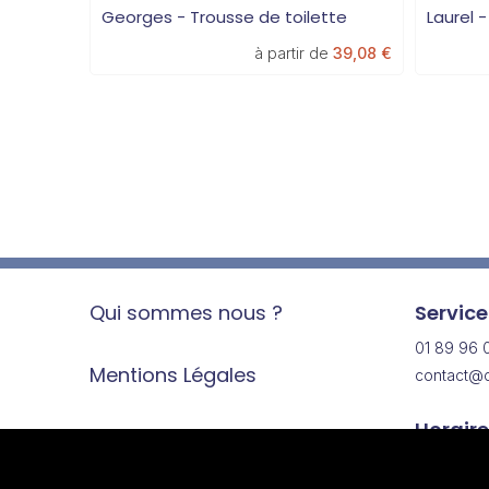
Georges - Trousse de toilette
Laurel 
à partir de
39,08 €
Qui sommes nous ?
Service
01 89 96 
Mentions Légales
contact@c
Horaire
Données Personnelles
Lundi au 