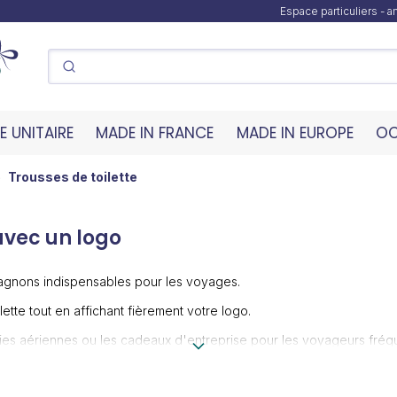
Espace particuliers - 
 UNITAIRE
MADE IN FRANCE
MADE IN EUROPE
OC
Trousses de toilette
avec un logo
pagnons indispensables pour les voyages.
lette tout en affichant fièrement votre logo.
nies aériennes ou les cadeaux d'entreprise pour les voyageurs fréq