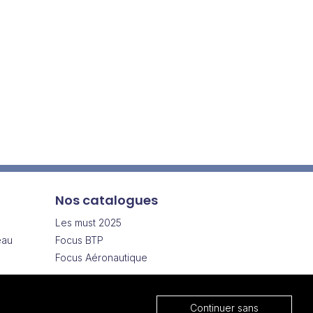
Nos catalogues
Les must 2025
eau
Focus BTP
Focus Aéronautique
Cadeau entreprise pas cher
s
Continuer sans
els