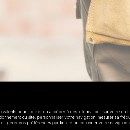
uivalents pour stocker ou accéder à des informations sur votre ordin
onnement du site, personnaliser votre navigation, mesurer sa fréqu
r, gérer vos préférences par finalité ou continuer votre navigation