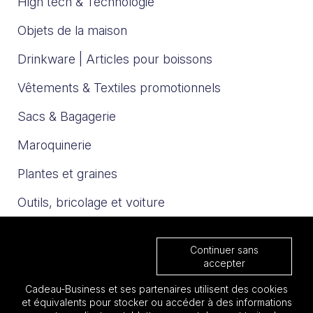
High tech & Technologie
Objets de la maison
Drinkware | Articles pour boissons
Vêtements & Textiles promotionnels
Sacs & Bagagerie
Maroquinerie
Plantes et graines
Outils, bricolage et voiture
Sport et loisirs
Continuer sans
Trophées & Médailles
accepter
Cadeau-Business et ses partenaires utilisent des cookies
Nos catalogues
et équivalents pour stocker ou accéder à des informations