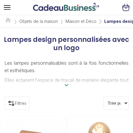
Objets de la maison
Maison et Déco
Lampes desi
Lampes design personnalisées avec
un logo
Les lampes personnalisables sont à la fois fonctionnelles
et esthétiques.
Elles éclairent l'espace de travail de manière élégante tout
en mettant en valeur votre logo.
Qu'il s'agisse de lampes de bureau classiques ou de
Filtres
lampes de chevet, ces objets ajoutent une touche
d'éclairage personnalisé à n'importe quelle pièce.
Les lampes personnalisées sont parfaites pour les
cadeaux d'entreprise, montrant que votre entreprise se