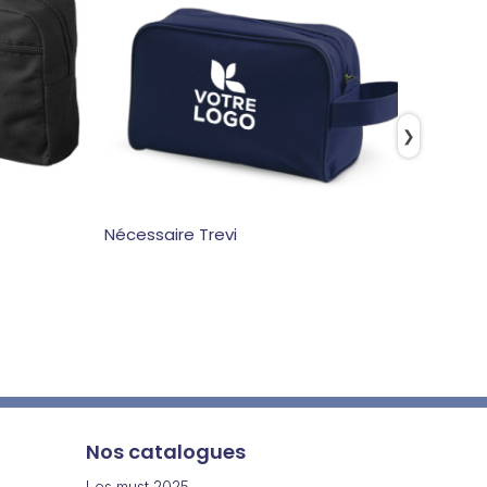
❯
Nécessaire Trevi
Nécess
Nos catalogues
Les must 2025