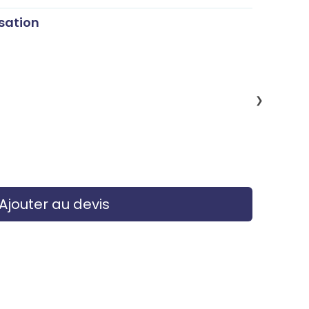
sation
❯
Ajouter au devis