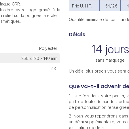
plaque CRR.
Prix U. H.T.
54,12€
4
lissière avec logo gravé à la
relief sur la poignée latérale.
Quantité minimale de commande
osmétiques.
Délais
14 jours
Polyester
250 x 120 x 140 mm
sans marquage
431
Un délai plus précis vous sera
Que va-t-il advenir d
Une fois dans votre panier,
part de toute demande additio
de personnalisation renseignée
Nous vous répondrons dans 
un délai supplémentaire, vous e
estimation de délai