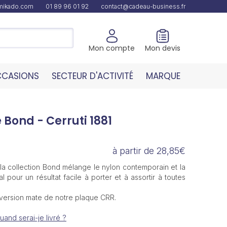
amikado.com
01 89 96 01 92
contact@cadeau-business.fr
Mon compte
Mon devis
CASIONS
SECTEUR D'ACTIVITÉ
MARQUE
e Bond - Cerruti 1881
à partir de 28,85€
 la collection Bond mélange le nylon contemporain et la
l pour un résultat facile à porter et à assortir à toutes
version mate de notre plaque CRR.
uand serai-je livré ?