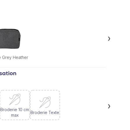
❯
e Grey Heather
sation
❯
Broderie 10 cm
Broderie Texte
max