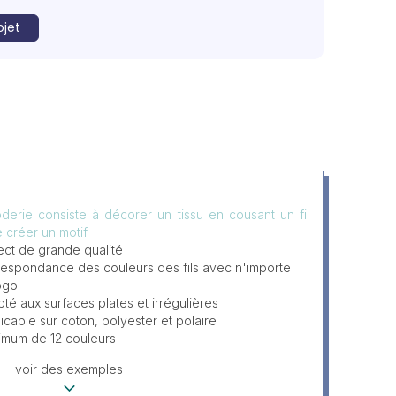
ojet
derie consiste à décorer un tissu en cousant un fil
e créer un motif.
ct de grande qualité
espondance des couleurs des fils avec n'importe
ogo
té aux surfaces plates et irrégulières
icable sur coton, polyester et polaire
imum de 12 couleurs
voir des exemples