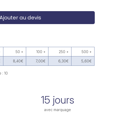
Ajouter au devis
+
50 +
100 +
250 +
500 +
€
8,40€
7,00€
6,30€
5,60€
 : 10
15 jours
avec marquage