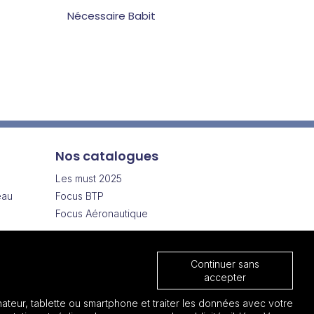
Nécessaire Babit
Nécess
Nos catalogues
Les must 2025
eau
Focus BTP
Focus Aéronautique
Cadeau entreprise pas cher
s
Continuer sans
els
accepter
ateur, tablette ou smartphone et traiter les données avec votre