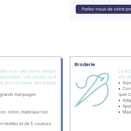
Parlez-nous de votre pr
Broderie
eillis avec des zones vierges
La bro
mperméable. Les encres sont
afin d
llis pour produire des images
Aspe
Corr
 grands marquages
quel l
Adap
Appl
lon, coton, matériaux non
Max
-textiles et de 5 couleurs