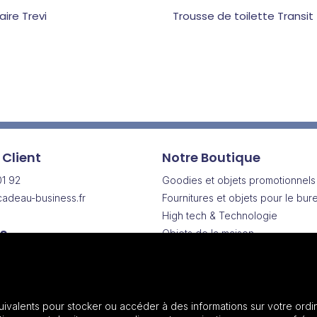
ire Trevi
Trousse de toilette Transit
 Client
Notre Boutique
01 92
Goodies et objets promotionnels
adeau-business.fr
Fournitures et objets pour le bur
High tech & Technologie
s
Objets de la maison
Drinkware | Articles pour boisson
Vendredi
Vêtements & Textiles promotionn
h
Sacs & Bagagerie
Maroquinerie
uivalents pour stocker ou accéder à des informations sur votre ordin