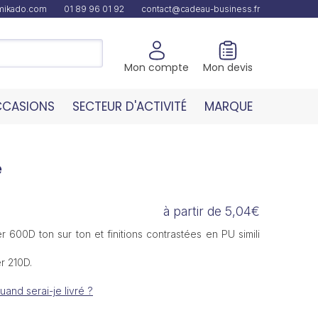
amikado.com
01 89 96 01 92
contact@cadeau-business.fr
Mon compte
Mon devis
CASIONS
SECTEUR D'ACTIVITÉ
MARQUE
e
à partir de 5,04€
r 600D ton sur ton et finitions contrastées en PU simili
r 210D.
uand serai-je livré ?