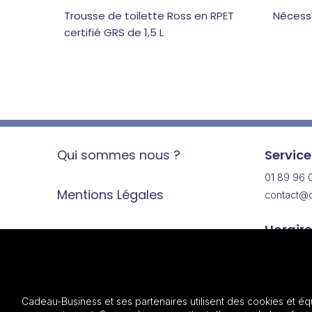
Trousse de toilette Ross en RPET
Nécessa
certifié GRS de 1,5 L
Qui sommes nous ?
Service
01 89 96 
Mentions Légales
contact@c
Horaire
Données Personnelles
Lundi au 
9h30 - 13
Gestion des cookies
14h - 18h
Cadeau-Business et ses partenaires utilisent des cookies et éq