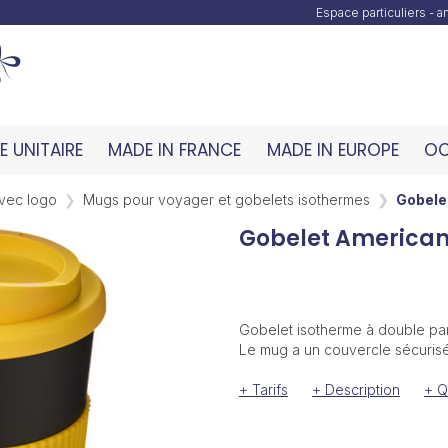
Espace particuliers - 
 UNITAIRE
MADE IN FRANCE
MADE IN EUROPE
OC
vec logo
Mugs pour voyager et gobelets isothermes
Gobele
Gobelet Americano
Gobelet isotherme à double par
Le mug a un couvercle sécurisé 
+ Tarifs
+ Description
+ Q