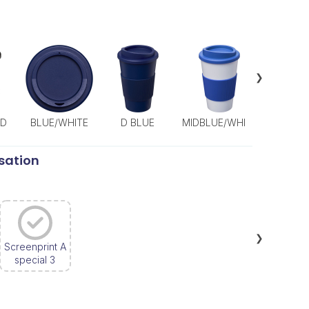
❯
ED
BLUE/WHITE
D BLUE
MIDBLUE/WHITE
ORANGE
sation
❯
Screenprint A
special 3