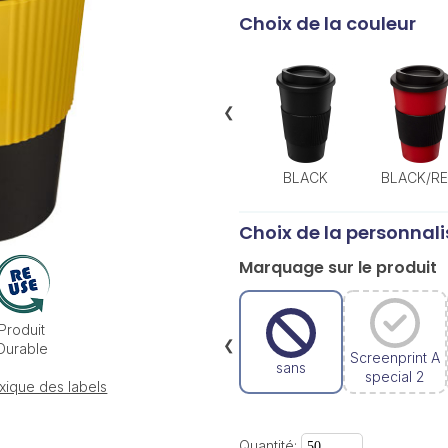
Choix de la couleur
❮
BLACK
BLACK/R
Choix de la personnali
Marquage sur le produit
Produit
❮
Durable
Screenprint A
sans
special 2
xique des labels
Quantité: