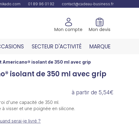
amikado.com
01 89 96 01 92
contact@cadeau-business.fr
Mon compte
Mon devis
CASIONS
SECTEUR D'ACTIVITÉ
MARQUE
t Americano® isolant de 350 ml avec grip
® isolant de 350 ml avec grip
à partir de 5,54€
oi d'une capacité de 350 ml.
à visser et une poignée en silicone.
uand serai-je livré ?