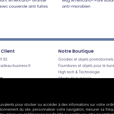
olant Americano® Grande
Mug Americano® Pure isola
vec couvercle anti fuites
anti-microbien
 Client
Notre Boutique
01 92
Goodies et objets promotionnels
adeau-business.fr
Fournitures et objets pour le bur
High tech & Technologie
s
Objets de la maison
Drinkware | Articles pour boisson
Vendredi
Vêtements & Textiles promotionn
h
Sacs & Bagagerie
Maroquinerie
uivalents pour stocker ou accéder à des informations sur votre ordin
onnement du site, personnaliser votre navigation, mesurer sa fréqu
Plantes et graines