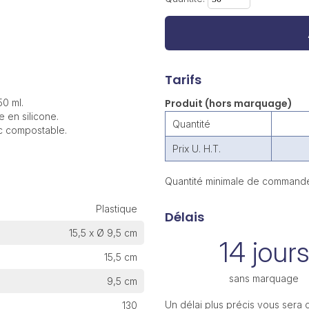
Tarifs
0 ml.
Produit (hors marquage)
 en silicone.
Quantité
ac compostable.
Prix U. H.T.
Quantité minimale de commande
Plastique
Délais
15,5 x Ø 9,5 cm
14 jours
15,5 cm
sans marquage
9,5 cm
Un délai plus précis vous sera
130