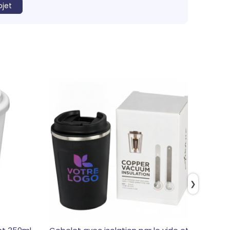
ojet
❯