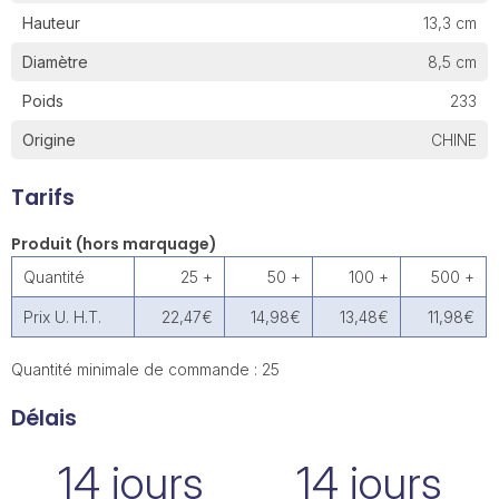
Hauteur
13,3 cm
Diamètre
8,5 cm
Poids
233
Origine
CHINE
Tarifs
Produit (hors marquage)
Quantité
25 +
50 +
100 +
500 +
Prix U. H.T.
22,47€
14,98€
13,48€
11,98€
Quantité minimale de commande : 25
Délais
14 jours
14 jours