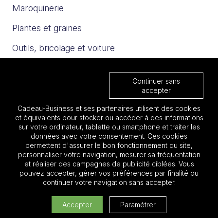
Maroquinerie
Plantes et graines
Outils, bricolage et voiture
Sport et loisirs
Continuer sans
Trophées & Médailles
accepter
Cadeau-Business et ses partenaires utilisent des cookies
Nos catalogues
et équivalents pour stocker ou accéder à des informations
sur votre ordinateur, tablette ou smartphone et traiter les
données avec votre consentement. Ces cookies
Les must 2025
permettent d'assurer le bon fonctionnement du site,
personnaliser votre navigation, mesurer sa fréquentation
Focus BTP
et réaliser des campagnes de publicité ciblées. Vous
pouvez accepter, gérer vos préférences par finalité ou
Focus Aéronautique
continuer votre navigation sans accepter.
Quantité:
Accepter
Paramétrer
Cadeau entreprise pas cher
Ajouter au devis