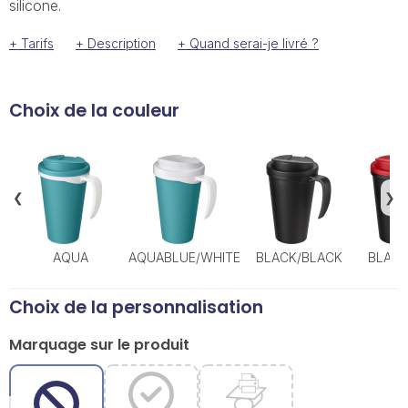
silicone.
+ Tarifs
+ Description
+ Quand serai-je livré ?
Choix de la couleur
❮
❯
AQUA
AQUABLUE/WHITE
BLACK/BLACK
BLACK
Choix de la personnalisation
Marquage sur le produit