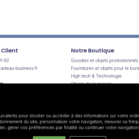
 Client
Notre Boutique
01 92
Goodies et objets promotionnels
adeau-business.fr
Fournitures et objets pour le bur
High tech & Technologie
s
Objets de la maison
Drinkware | Articles pour boisson
Vendredi
Vêtements & Textiles promotionn
h
Sacs & Bagagerie
Maroquinerie
uivalents pour stocker ou accéder à des informations sur votre ordin
onnement du site, personnaliser votre navigation, mesurer sa fréqu
Plantes et graines
r, gérer vos préférences par finalité ou continuer votre navigation
Outils, bricolage et voiture
Sport et loisirs