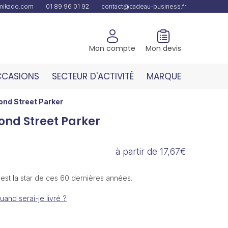
amikado.com
01 89 96 01 92
contact@cadeau-business.fr
Mon compte
Mon devis
CASIONS
SECTEUR D'ACTIVITÉ
MARQUE
Bond Street Parker
Bond Street Parker
à partir de 17,67€
 est la star de ces 60 dernières années.
uand serai-je livré ?