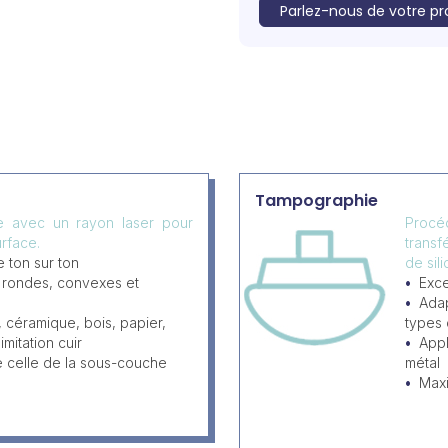
Parlez-nous de votre pr
Tampographie
ée avec un rayon laser pour
Procéd
rface.
transf
 ton sur ton
de sil
, rondes, convexes et
Exce
Adap
, céramique, bois, papier,
types
imitation cuir
Appl
e celle de la sous-couche
métal
Max