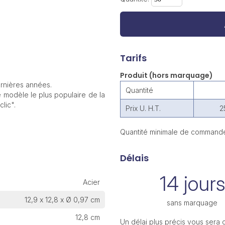
Tarifs
Produit (hors marquage)
ernières années.
Quantité
le modèle le plus populaire de la
lic".
Prix U. H.T.
2
Quantité minimale de commande
Délais
14 jours
Acier
12,9 x 12,8 x Ø 0,97 cm
sans marquage
12,8 cm
Un délai plus précis vous sera