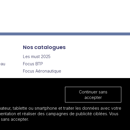
Nos catalogues
Les must 2025
eau
Focus BTP
Focus Aéronautique
Cadeau entreprise pas cher
s
Continuer sans
els
accepter
ateur, tablette ou smartphone et traiter les données avec votre
entation et réaliser des campagnes de publicité ciblées. Vous
 sans accepter.