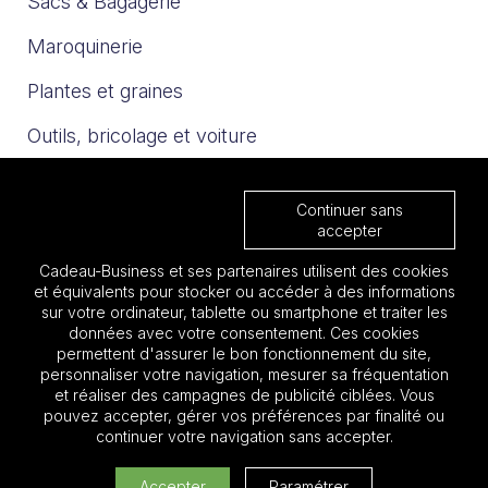
Sacs & Bagagerie
Maroquinerie
Plantes et graines
Outils, bricolage et voiture
Sport et loisirs
Continuer sans
Trophées & Médailles
accepter
Cadeau-Business et ses partenaires utilisent des cookies
Nos catalogues
et équivalents pour stocker ou accéder à des informations
sur votre ordinateur, tablette ou smartphone et traiter les
données avec votre consentement. Ces cookies
Les must 2025
permettent d'assurer le bon fonctionnement du site,
personnaliser votre navigation, mesurer sa fréquentation
Focus BTP
et réaliser des campagnes de publicité ciblées. Vous
pouvez accepter, gérer vos préférences par finalité ou
Focus Aéronautique
continuer votre navigation sans accepter.
Quantité:
Accepter
Paramétrer