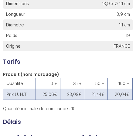
Dimensions
13,9 x Ø 1,1 cm
Longueur
13,9 cm
Diamètre
1,1 cm
Poids
19
Origine
FRANCE
Tarifs
Produit (hors marquage)
Quantité
10 +
25 +
50 +
100 +
Prix U. H.T.
25,06€
23,09€
21,44€
20,04€
Quantité minimale de commande : 10
Délais