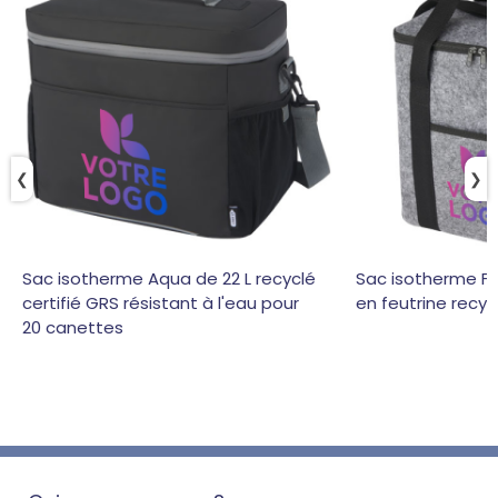
❮
❯
Sac isotherme Aqua de 22 L recyclé
Sac isotherme Fe
certifié GRS résistant à l'eau pour
en feutrine recyc
20 canettes