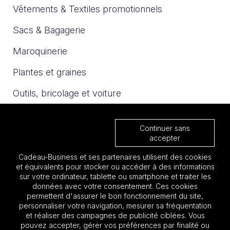
Vêtements & Textiles promotionnels
Sacs & Bagagerie
Maroquinerie
Plantes et graines
Outils, bricolage et voiture
Sport et loisirs
Continuer sans
Trophées & Médailles
accepter
Cadeau-Business et ses partenaires utilisent des cookies
Nos catalogues
et équivalents pour stocker ou accéder à des informations
sur votre ordinateur, tablette ou smartphone et traiter les
données avec votre consentement. Ces cookies
Les must 2025
permettent d'assurer le bon fonctionnement du site,
personnaliser votre navigation, mesurer sa fréquentation
Focus BTP
et réaliser des campagnes de publicité ciblées. Vous
pouvez accepter, gérer vos préférences par finalité ou