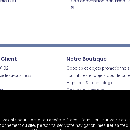
ble Lulu
Sac convention non tissé L
6L
 Client
Notre Boutique
01 92
Goodies et objets promotionnels
adeau-business.fr
Fournitures et objets pour le bur
High tech & Technologie
s
Objets de la maison
Drinkware | Articles pour boisson
Vendredi
Vêtements & Textiles promotionn
h
Sacs & Bagagerie
Maroquinerie
uivalents pour stocker ou accéder à des informations sur votre ordin
onnement du site, personnaliser votre navigation, mesurer sa fréqu
Plantes et graines