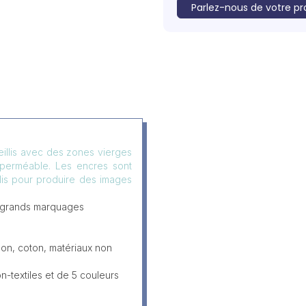
Parlez-nous de votre pr
eillis avec des zones vierges
mperméable. Les encres sont
llis pour produire des images
 grands marquages
lon, coton, matériaux non
-textiles et de 5 couleurs