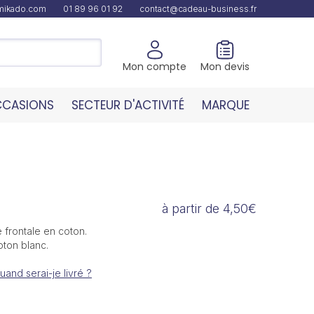
amikado.com
01 89 96 01 92
contact@cadeau-business.fr
Mon compte
Mon devis
CASIONS
SECTEUR D'ACTIVITÉ
MARQUE
à partir de 4,50€
 frontale en coton.
ton blanc.
uand serai-je livré ?