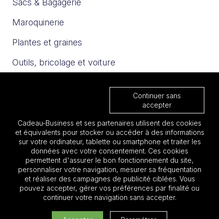
Sacs & Bagagerie
Maroquinerie
Plantes et graines
Outils, bricolage et voiture
Sport et loisirs
Continuer sans
Trophées & Médailles
accepter
Cadeau-Business et ses partenaires utilisent des cookies
Nos catalogues
et équivalents pour stocker ou accéder à des informations
sur votre ordinateur, tablette ou smartphone et traiter les
données avec votre consentement. Ces cookies
Les must 2025
permettent d'assurer le bon fonctionnement du site,
personnaliser votre navigation, mesurer sa fréquentation
Focus BTP
et réaliser des campagnes de publicité ciblées. Vous
pouvez accepter, gérer vos préférences par finalité ou
Focus Aéronautique
continuer votre navigation sans accepter.
Quantité: