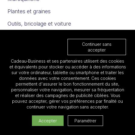
Plantes et graines
Outils, bricolage et voiture
Sport et loisirs
Continuer sans
Trophées & Médailles
accepter
Cadeau-Business et ses partenaires utilisent des cookies
Nos catalogues
et équivalents pour stocker ou accéder à des informations
sur votre ordinateur, tablette ou smartphone et traiter les
données avec votre consentement. Ces cookies
Les must 2025
permettent d'assurer le bon fonctionnement du site,
personnaliser votre navigation, mesurer sa fréquentation
Focus BTP
et réaliser des campagnes de publicité ciblées. Vous
pouvez accepter, gérer vos préférences par finalité ou
Focus Aéronautique
continuer votre navigation sans accepter.
Quantité:
Accepter
Paramétrer
Cadeau entreprise pas cher
Ajouter au devis