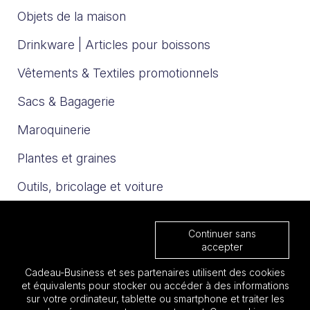
Objets de la maison
Drinkware | Articles pour boissons
Vêtements & Textiles promotionnels
Sacs & Bagagerie
Maroquinerie
Plantes et graines
Outils, bricolage et voiture
Sport et loisirs
Continuer sans
Trophées & Médailles
accepter
Cadeau-Business et ses partenaires utilisent des cookies
Nos catalogues
et équivalents pour stocker ou accéder à des informations
sur votre ordinateur, tablette ou smartphone et traiter les