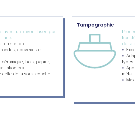
Tampographie
ée avec un rayon laser pour
Procéd
rface.
transf
 ton sur ton
de sil
, rondes, convexes et
Exce
Adap
, céramique, bois, papier,
types
imitation cuir
Appl
e celle de la sous-couche
métal
Max