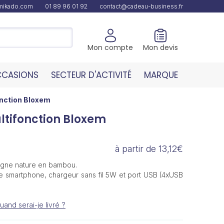
amikado.com
01 89 96 01 92
contact@cadeau-business.fr
Mon compte
Mon devis
CASIONS
SECTEUR D'ACTIVITÉ
MARQUE
nction Bloxem
ltifonction Bloxem
à partir de 13,12€
 ligne nature en bambou.
de smartphone, chargeur sans fil 5W et port USB (4xUSB
uand serai-je livré ?