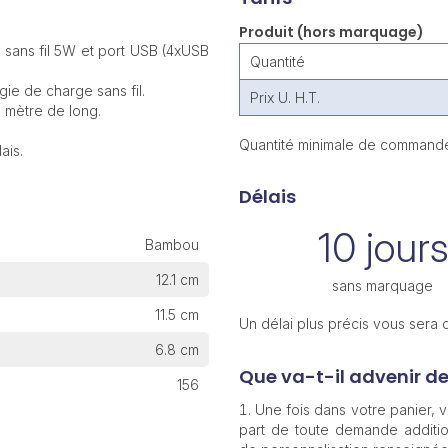
Produit (hors marquage)
 sans fil 5W et port USB (4xUSB
Quantité
ie de charge sans fil.
Prix U. H.T.
 mètre de long.
Quantité minimale de commande
ais.
Délais
10 jours
Bambou
12.1 cm
sans marquage
11.5 cm
Un délai plus précis vous sera
6.8 cm
Que va-t-il advenir d
156
Une fois dans votre panier,
part de toute demande additio