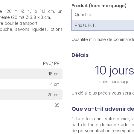
Produit (hors marquage)
 120 ml Ø 4,1 x 11,1 cm, un
Quantité
rème (20 ml) Ø 3,8 x 3 cm.
 pour le transport.
Prix U. H.T.
uche, savons liquides, lotions
Quantité minimale de commande
Délais
PVC/ PP
10 jours
18 cm
sans marquage
4 cm
Un délai plus précis vous sera
20 cm
85
Que va-t-il advenir d
Une fois dans votre panier,
part de toute demande additio
de personnalisation renseignée