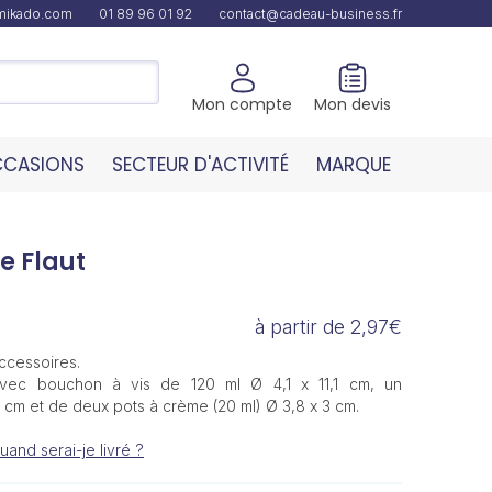
amikado.com
01 89 96 01 92
contact@cadeau-business.fr
Mon compte
Mon devis
CASIONS
SECTEUR D'ACTIVITÉ
MARQUE
e Flaut
à partir de 2,97€
ccessoires.
ec bouchon à vis de 120 ml Ø 4,1 x 11,1 cm, un
4 cm et de deux pots à crème (20 ml) Ø 3,8 x 3 cm.
uand serai-je livré ?