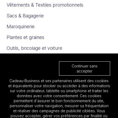
Vêtements & Textiles promotionnels
Sacs & Bagagerie
Maroquinerie
Plantes et graines
Outils, bricolage et voiture
Sport et loisirs
Continuer sans
Trophées & Médailles
accepter
Cadeau-Business et ses partenaires utilisent des cookies
Nos catalogues
et équivalents pour stocker ou accéder à des informations
sur votre ordinateur, tablette ou smartphone et traiter les
données avec votre consentement. Ces cookies
Les must 2025
permettent d'assurer le bon fonctionnement du site,
personnaliser votre navigation, mesurer sa fréquentation
Focus BTP
et réaliser des campagnes de publicité ciblées. Vous
pouvez accepter, gérer vos préférences par finalité ou