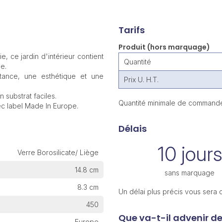
Tarifs
Produit (hors marquage)
, ce jardin d'intérieur contient
Quantité
e.
stance, une esthétique et une
Prix U. H.T.
 substrat faciles.
Quantité minimale de commande
vec label Made In Europe.
Délais
10 jours
Verre Borosilicate/ Liège
14.8 cm
sans marquage
8.3 cm
Un délai plus précis vous sera
450
Que va-t-il advenir d
Europe