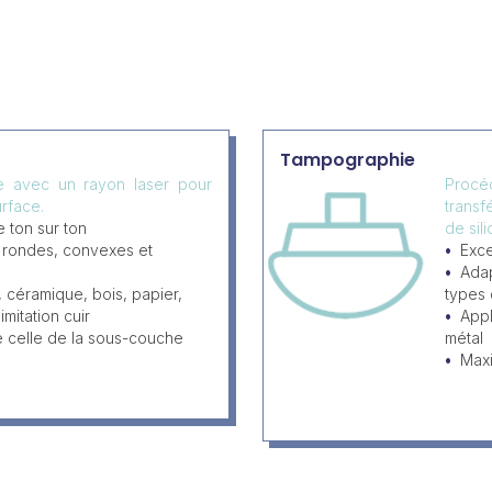
Tampographie
ée avec un rayon laser pour
Procéd
rface.
transf
 ton sur ton
de sil
, rondes, convexes et
Exce
Adap
, céramique, bois, papier,
types
imitation cuir
Appl
e celle de la sous-couche
métal
Max