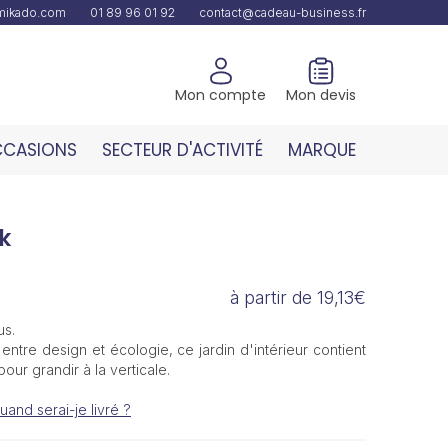
amikado.com
01 89 96 01 92
contact@cadeau-business.fr
Mon compte
Mon devis
CASIONS
SECTEUR D'ACTIVITÉ
MARQUE
k
à partir de 19,13€
us.
ntre design et écologie, ce jardin d'intérieur contient
our grandir à la verticale.
uand serai-je livré ?