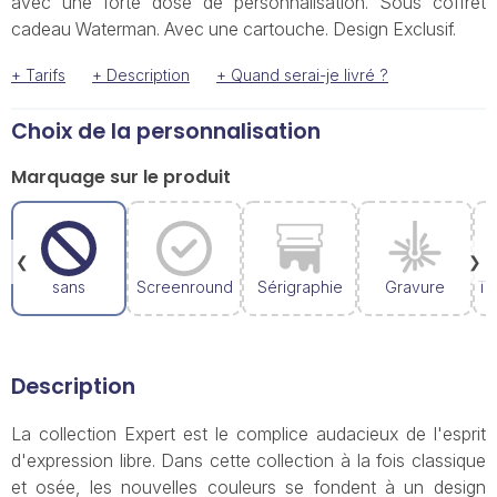
avec une forte dose de personnalisation. Sous coffret
cadeau Waterman. Avec une cartouche. Design Exclusif.
+ Tarifs
+ Description
+ Quand serai-je livré ?
Choix de la personnalisation
Marquage sur le produit
❮
❯
sans
Screenround
Sérigraphie
Gravure
Ta
Description
La collection Expert est le complice audacieux de l'esprit
d'expression libre. Dans cette collection à la fois classique
et osée, les nouvelles couleurs se fondent à un design