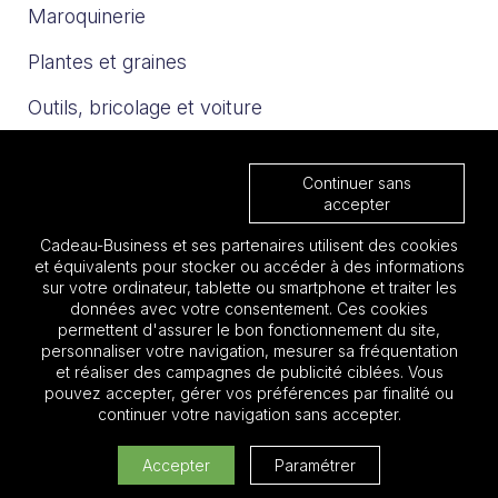
Maroquinerie
Plantes et graines
Outils, bricolage et voiture
Sport et loisirs
Continuer sans
Trophées & Médailles
accepter
Cadeau-Business et ses partenaires utilisent des cookies
Nos catalogues
et équivalents pour stocker ou accéder à des informations
sur votre ordinateur, tablette ou smartphone et traiter les
données avec votre consentement. Ces cookies
Les must 2025
permettent d'assurer le bon fonctionnement du site,
personnaliser votre navigation, mesurer sa fréquentation
Focus BTP
et réaliser des campagnes de publicité ciblées. Vous
pouvez accepter, gérer vos préférences par finalité ou
Focus Aéronautique
continuer votre navigation sans accepter.
Quantité:
Accepter
Paramétrer
Cadeau entreprise pas cher
Ajouter au devis