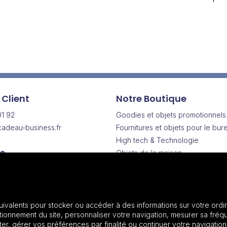
 Client
Notre Boutique
01 92
Goodies et objets promotionnels
adeau-business.fr
Fournitures et objets pour le bur
High tech & Technologie
s
Objets de la maison
Drinkware | Articles pour boisson
Vendredi
Vêtements & Textiles promotionn
h
Sacs & Bagagerie
Maroquinerie
uivalents pour stocker ou accéder à des informations sur votre ordin
onnement du site, personnaliser votre navigation, mesurer sa fréqu
Plantes et graines
r, gérer vos préférences par finalité ou continuer votre navigation