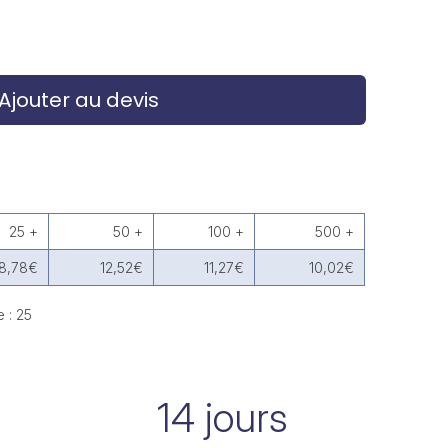
Ajouter au devis
25 +
50 +
100 +
500 +
18,78€
12,52€
11,27€
10,02€
 : 25
14 jours