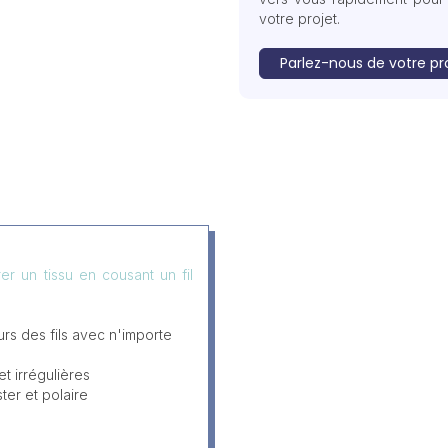
votre projet.
Parlez-nous de votre pr
r un tissu en cousant un fil
s des fils avec n'importe
t irrégulières
ter et polaire