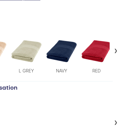
❯
L GREY
NAVY
RED
WHIT
sation
❯