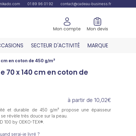
amikado.com
01 89 96 01 92
contact@cadeau-business.fr
Mon compte
Mon devis
CASIONS
SECTEUR D'ACTIVITÉ
MARQUE
0 cm en coton de 450 g/m²
e 70 x 140 cm en coton de
à partir de 10,02€
alité et durable de 450 g/m² propose une épaisseur
se révèle très douce sur la peau.
ARD 100 by OEKO-TEX®.
uand serai-je livré ?