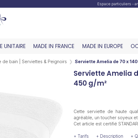
Espace particuliers - 
 UNITAIRE
MADE IN FRANCE
MADE IN EUROPE
OC
 de bain | Serviettes & Peignoirs
Serviette Amelia de 70 x 14
Serviette Amelia d
450 g/m²
Cette serviette de haute qu
agréable, un toucher soyeux et 
Cet article est certifié STAND
+ Tarifs
+ Description
+ Q