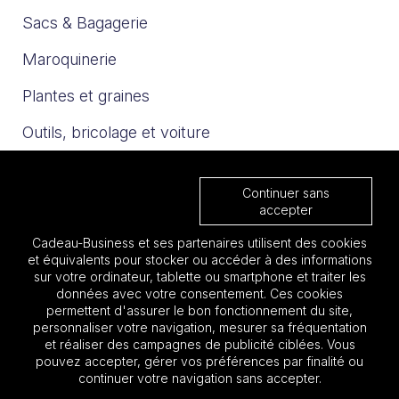
Sacs & Bagagerie
Maroquinerie
Plantes et graines
Outils, bricolage et voiture
Sport et loisirs
Continuer sans
Trophées & Médailles
accepter
Cadeau-Business et ses partenaires utilisent des cookies
Nos catalogues
et équivalents pour stocker ou accéder à des informations
sur votre ordinateur, tablette ou smartphone et traiter les
données avec votre consentement. Ces cookies
Les must 2025
permettent d'assurer le bon fonctionnement du site,
personnaliser votre navigation, mesurer sa fréquentation
Focus BTP
et réaliser des campagnes de publicité ciblées. Vous
pouvez accepter, gérer vos préférences par finalité ou
Focus Aéronautique
continuer votre navigation sans accepter.
Quantité: