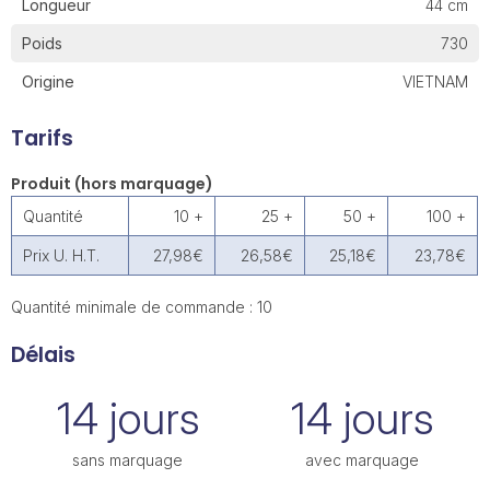
Longueur
44 cm
Poids
730
Origine
VIETNAM
Tarifs
Produit (hors marquage)
Quantité
10 +
25 +
50 +
100 +
Prix U. H.T.
27,98€
26,58€
25,18€
23,78€
Quantité minimale de commande : 10
Délais
14 jours
14 jours
sans marquage
avec marquage