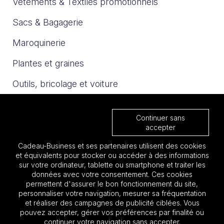
Vêtements & Textiles promotionnels
Sacs & Bagagerie
Maroquinerie
Plantes et graines
Outils, bricolage et voiture
Sport et loisirs
Continuer sans
Trophées & Médailles
accepter
Cadeau-Business et ses partenaires utilisent des cookies
Nos catalogues
et équivalents pour stocker ou accéder à des informations
sur votre ordinateur, tablette ou smartphone et traiter les
données avec votre consentement. Ces cookies
Les must 2025
permettent d'assurer le bon fonctionnement du site,
personnaliser votre navigation, mesurer sa fréquentation
Focus BTP
et réaliser des campagnes de publicité ciblées. Vous
pouvez accepter, gérer vos préférences par finalité ou
Focus Aéronautique
continuer votre navigation sans accepter.