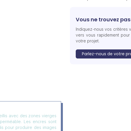
Vous ne trouvez pas 
Indiquez-nous vos critères v
vers vous rapidement pour
votre projet.
Parlez-nous de votre pr
eillis avec des zones vierges
mperméable. Les encres sont
llis pour produire des images