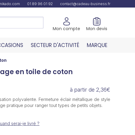
amikado.com
01 89 96 01 92
contact@cadeau-business.fr
Mon compte
Mon devis
CASIONS
SECTEUR D'ACTIVITÉ
MARQUE
ton
age en toile de coton
à partir de 2,36€
sation polyvalente. Fermeture éclair métallique de style
ge pratique pour ranger tout types de petits objets.
uand serai-je livré ?