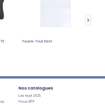
❯
TTE
Fourre-Tout Kirot
Pochet
Nos catalogues
Les must 2025
eau
Focus BTP