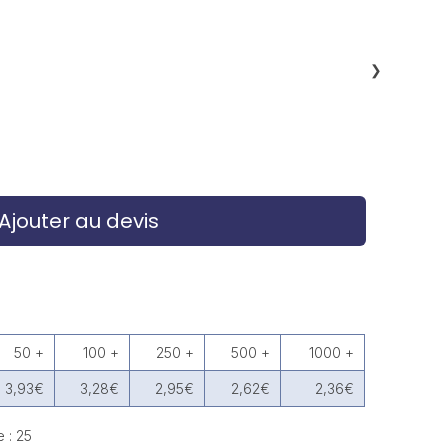
❯
Ajouter au devis
50 +
100 +
250 +
500 +
1000 +
3,93€
3,28€
2,95€
2,62€
2,36€
 : 25