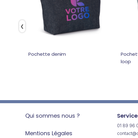
❮
Pochette denim
Pochett
loop
Qui sommes nous ?
Service
01 89 96 
Mentions Légales
contact@c