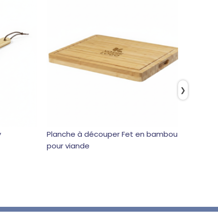
❯
y
Planche à découper Fet en bambou
Planch
pour viande
bamb