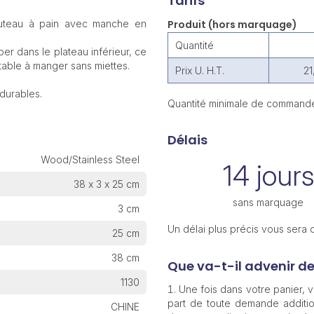
Tarifs
uteau à pain avec manche en
Produit (hors marquage)
Quantité
er dans le plateau inférieur, ce
table à manger sans miettes.
Prix U. H.T.
21
durables.
Quantité minimale de commande
Délais
Wood/Stainless Steel
14 jours
38 x 3 x 25 cm
sans marquage
3 cm
Un délai plus précis vous sera
25 cm
38 cm
Que va-t-il advenir d
1130
Une fois dans votre panier,
part de toute demande additio
CHINE