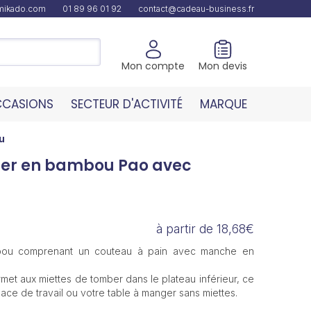
amikado.com
01 89 96 01 92
contact@cadeau-business.fr
Mon compte
Mon devis
CASIONS
SECTEUR D'ACTIVITÉ
MARQUE
u
per en bambou Pao avec
à partir de 18,68€
ou comprenant un couteau à pain avec manche en
met aux miettes de tomber dans le plateau inférieur, ce
ce de travail ou votre table à manger sans miettes.