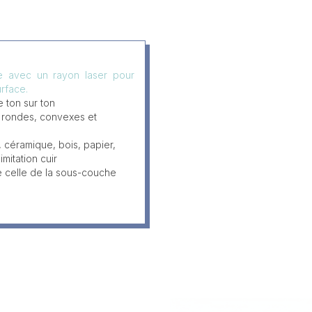
ée avec un rayon laser pour
rface.
 ton sur ton
, rondes, convexes et
, céramique, bois, papier,
imitation cuir
e celle de la sous-couche