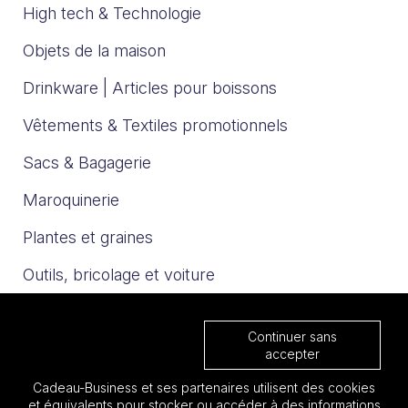
High tech & Technologie
Objets de la maison
Drinkware | Articles pour boissons
Vêtements & Textiles promotionnels
Sacs & Bagagerie
Maroquinerie
Plantes et graines
Outils, bricolage et voiture
Sport et loisirs
Continuer sans
Trophées & Médailles
accepter
Cadeau-Business et ses partenaires utilisent des cookies
Nos catalogues
et équivalents pour stocker ou accéder à des informations