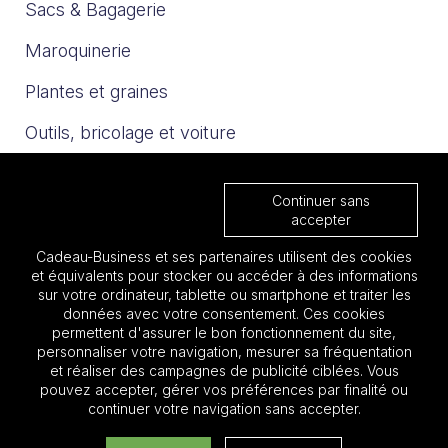
Sacs & Bagagerie
Maroquinerie
Plantes et graines
Outils, bricolage et voiture
Sport et loisirs
Continuer sans
Trophées & Médailles
accepter
Cadeau-Business et ses partenaires utilisent des cookies
Nos catalogues
et équivalents pour stocker ou accéder à des informations
sur votre ordinateur, tablette ou smartphone et traiter les
données avec votre consentement. Ces cookies
Les must 2025
permettent d'assurer le bon fonctionnement du site,
personnaliser votre navigation, mesurer sa fréquentation
Focus BTP
et réaliser des campagnes de publicité ciblées. Vous
pouvez accepter, gérer vos préférences par finalité ou
Focus Aéronautique
continuer votre navigation sans accepter.
Quantité: