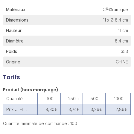
Matériaux
CÃ©ramique
Dimensions
11 x Ø 8,4 cm
Hauteur
11 cm
Diamètre
8,4 cm
Poids
353
Origine
CHINE
Tarifs
Produit (hors marquage)
Quantité
100 +
250 +
500 +
1000 +
Prix U. H.T.
8,30€
3,74€
3,26€
2,86€
Quantité minimale de commande : 100