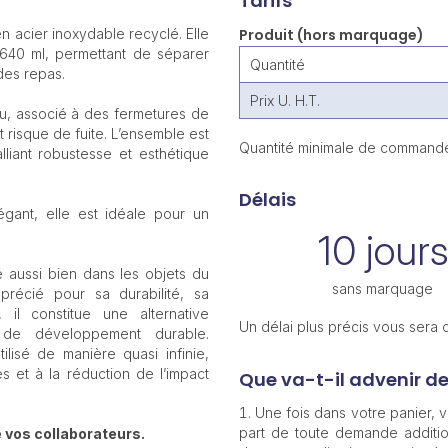
Tarifs
n acier inoxydable recyclé. Elle
Produit (hors marquage)
40 ml, permettant de séparer
Quantité
des repas.
Prix U. H.T.
u, associé à des fermetures de
ut risque de fuite. L’ensemble est
Quantité minimale de commande
lliant robustesse et esthétique
Délais
égant, elle est idéale pour un
10 jours
sé aussi bien dans les objets du
sans marquage
précié pour sa durabilité, sa
 il constitue une alternative
Un délai plus précis vous sera
 de développement durable.
ilisé de manière quasi infinie,
s et à la réduction de l’impact
Que va-t-il advenir d
Une fois dans votre panier,
part de toute demande additio
 vos collaborateurs.