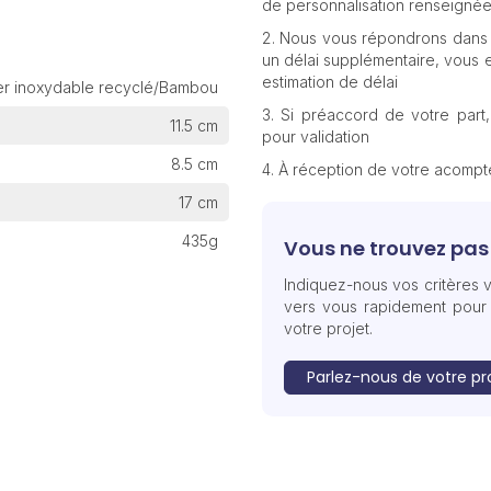
de personnalisation renseignée
Nous vous répondrons dans 
un délai supplémentaire, vous e
estimation de délai
er inoxydable recyclé/Bambou
Si préaccord de votre part
11.5 cm
pour validation
8.5 cm
À réception de votre acomp
17 cm
435g
Vous ne trouvez pas 
Indiquez-nous vos critères v
vers vous rapidement pour
votre projet.
Parlez-nous de votre pr