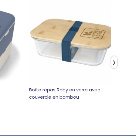
❯
Boîte repas Roby en verre avec
Bento 
couvercle en bambou
bamb