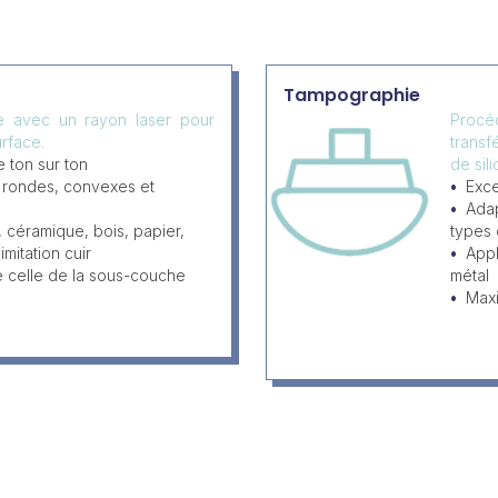
Tampographie
ée avec un rayon laser pour
Procéd
rface.
transf
 ton sur ton
de sil
, rondes, convexes et
Exce
Adap
, céramique, bois, papier,
types
imitation cuir
Appl
e celle de la sous-couche
métal
Max