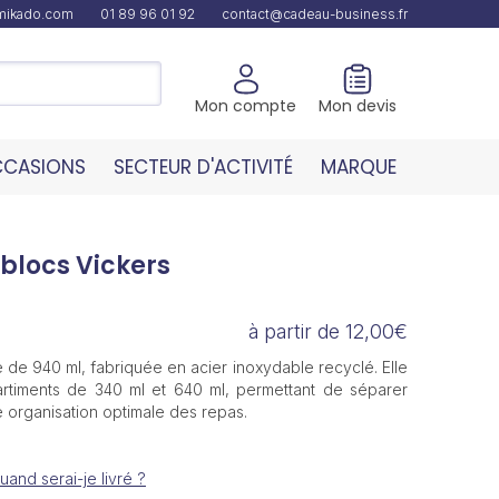
amikado.com
01 89 96 01 92
contact@cadeau-business.fr
Mon compte
Mon devis
CASIONS
SECTEUR D'ACTIVITÉ
MARQUE
blocs Vickers
à partir de 12,00€
 de 940 ml, fabriquée en acier inoxydable recyclé. Elle
timents de 340 ml et 640 ml, permettant de séparer
e organisation optimale des repas.
uand serai-je livré ?