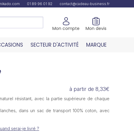
amikado.com
01 89 96 01 92
contact@cadeau-business.fr
Mon compte
Mon devis
CASIONS
SECTEUR D'ACTIVITÉ
MARQUE
e
à partir de 8,33€
naturel résistant, avec la partie supérieure de chaque
blanches, dans un sac de transport 100% coton, avec
uand serai-je livré ?