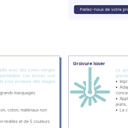
Parlez-nous de votre pr
Gravure laser
eillis avec des zones vierges
La gr
mperméable. Les encres sont
graver
llis pour produire des images
Impr
Adap
 grands marquages
conca
Appl
jeans, 
lon, coton, matériaux non
La c
-textiles et de 5 couleurs