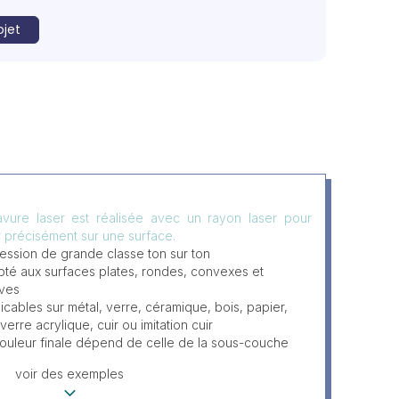
ojet
avure laser est réalisée avec un rayon laser pour
 précisément sur une surface.
ession de grande classe ton sur ton
té aux surfaces plates, rondes, convexes et
ves
icables sur métal, verre, céramique, bois, papier,
verre acrylique, cuir ou imitation cuir
ouleur finale dépend de celle de la sous-couche
voir des exemples