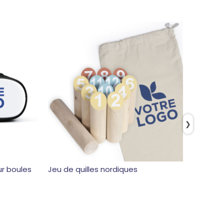
❯
r boules
Jeu de quilles nordiques
Jeu de