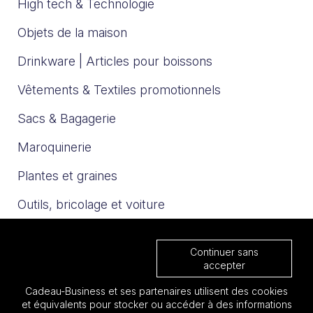
High tech & Technologie
Objets de la maison
Drinkware | Articles pour boissons
Vêtements & Textiles promotionnels
Sacs & Bagagerie
Maroquinerie
Plantes et graines
Outils, bricolage et voiture
Sport et loisirs
Continuer sans
Trophées & Médailles
accepter
Cadeau-Business et ses partenaires utilisent des cookies
Nos catalogues
et équivalents pour stocker ou accéder à des informations