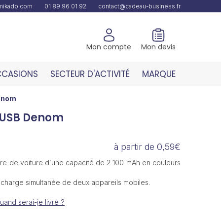
amikado.com
01 89 96 01 92
contact@cadeau-business.fr
Mon compte
Mon devis
CASIONS
SECTEUR D'ACTIVITÉ
MARQUE
Denom
 USB Denom
à partir de 0,59€
re de voiture d´une capacité de 2 100 mAh en couleurs
 charge simultanée de deux appareils mobiles.
uand serai-je livré ?