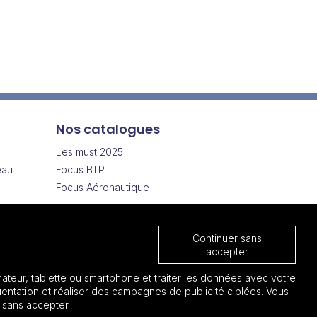
Nos catalogues
Les must 2025
eau
Focus BTP
Focus Aéronautique
Cadeau entreprise pas cher
s
Continuer sans
els
accepter
ateur, tablette ou smartphone et traiter les données avec votre
entation et réaliser des campagnes de publicité ciblées. Vous
 sans accepter.