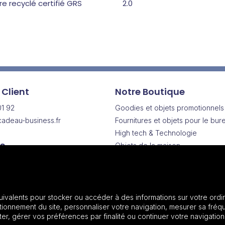
re recyclé certifié GRS
2.0
 Client
Notre Boutique
01 92
Goodies et objets promotionnels
adeau-business.fr
Fournitures et objets pour le bur
High tech & Technologie
s
Objets de la maison
Drinkware | Articles pour boisson
Vendredi
Vêtements & Textiles promotionn
h
Sacs & Bagagerie
Maroquinerie
uivalents pour stocker ou accéder à des informations sur votre ordin
onnement du site, personnaliser votre navigation, mesurer sa fréqu
Plantes et graines
r, gérer vos préférences par finalité ou continuer votre navigation
Outils, bricolage et voiture