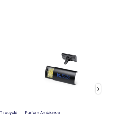
❯
ET recyclé
Parfum Ambiance
Porte 