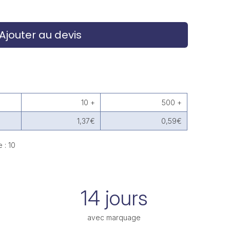
Ajouter au devis
10 +
500 +
1,37€
0,59€
 : 10
14 jours
avec marquage