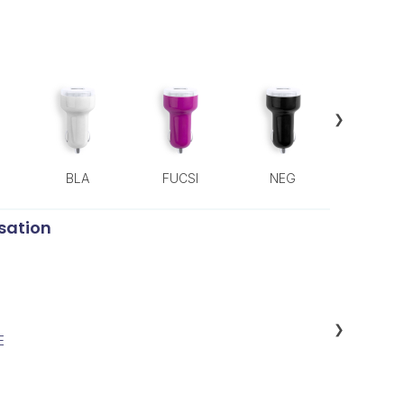
❯
BLA
FUCSI
NEG
ROJ
sation
❯
E