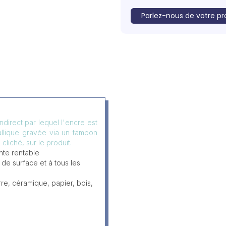
Parlez-nous de votre pr
direct par lequel l'encre est
allique gravée via un tampon
cliché, sur le produit.
nte rentable
 de surface et à tous les
rre, céramique, papier, bois,