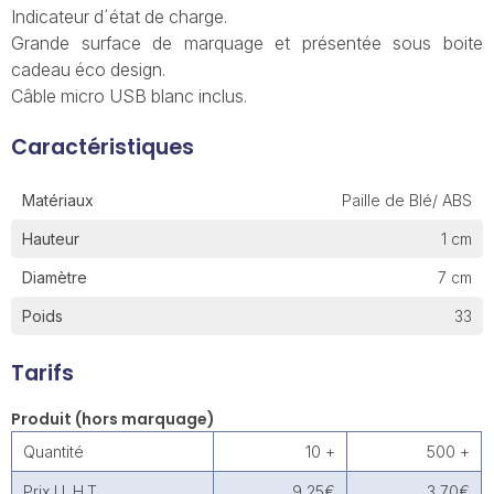
Indicateur d´état de charge.
Grande surface de marquage et présentée sous boite
cadeau éco design.
Câble micro USB blanc inclus.
Caractéristiques
Matériaux
Paille de Blé/ ABS
Hauteur
1 cm
Diamètre
7 cm
Poids
33
Tarifs
Produit (hors marquage)
Quantité
10 +
500 +
Prix U. H.T.
9,25€
3,70€