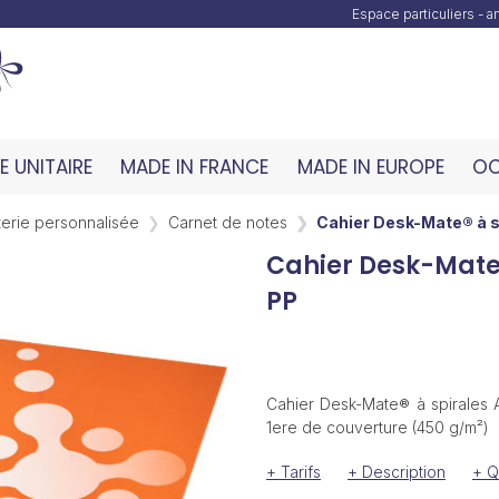
Espace particuliers - 
 UNITAIRE
MADE IN FRANCE
MADE IN EUROPE
OC
erie personnalisée
Carnet de notes
Cahier Desk-Mate® à s
Cahier Desk-Mate®
PP
Cahier Desk-Mate® à spirales A
1ere de couverture (450 g/m²)
+ Tarifs
+ Description
+ Q