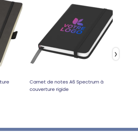
❯
ture
Carnet de notes A6 Spectrum à
Carnet
couverture rigide