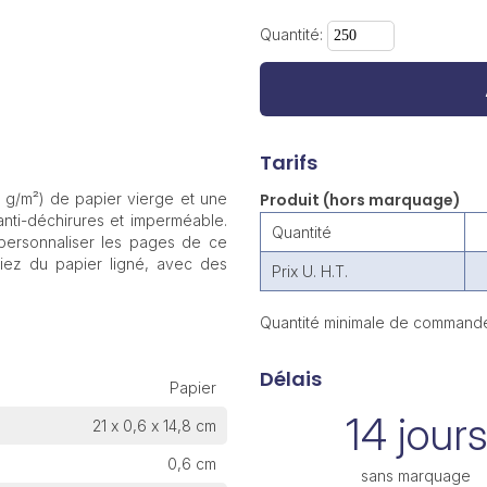
Quantité:
Tarifs
0 g/m²) de papier vierge et une
Produit (hors marquage)
anti-déchirures et imperméable.
Quantité
personnaliser les pages de ce
tiez du papier ligné, avec des
Prix U. H.T.
Quantité minimale de commande
Délais
Papier
14 jours
21 x 0,6 x 14,8 cm
0,6 cm
sans marquage