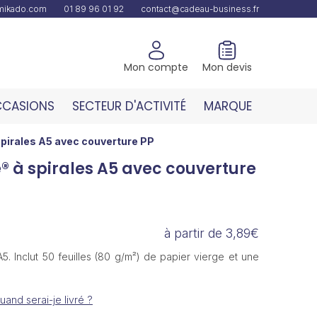
amikado.com
01 89 96 01 92
contact@cadeau-business.fr
Mon compte
Mon devis
CASIONS
SECTEUR D'ACTIVITÉ
MARQUE
pirales A5 avec couverture PP
 à spirales A5 avec couverture
à partir de 3,89€
5. Inclut 50 feuilles (80 g/m²) de papier vierge et une
uand serai-je livré ?