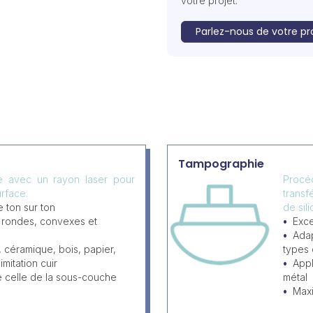
votre projet.
Parlez-nous de votre pr
Tampographie
ée avec un rayon laser pour
Procéd
rface.
transf
 ton sur ton
de sil
, rondes, convexes et
Exce
Adap
, céramique, bois, papier,
types
imitation cuir
Appl
e celle de la sous-couche
métal
Max