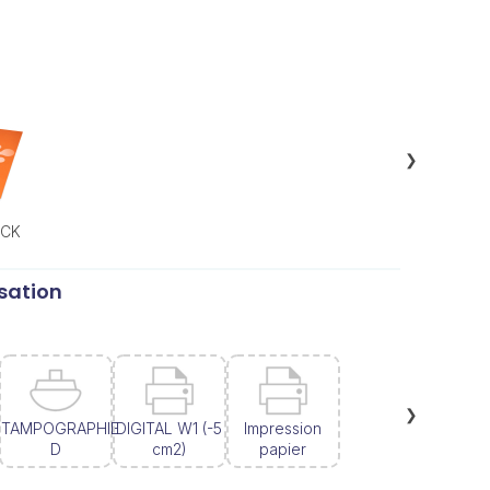
❯
ACK
sation
❯
TAMPOGRAPHIE
DIGITAL W1 (-5
Impression
D
cm2)
papier