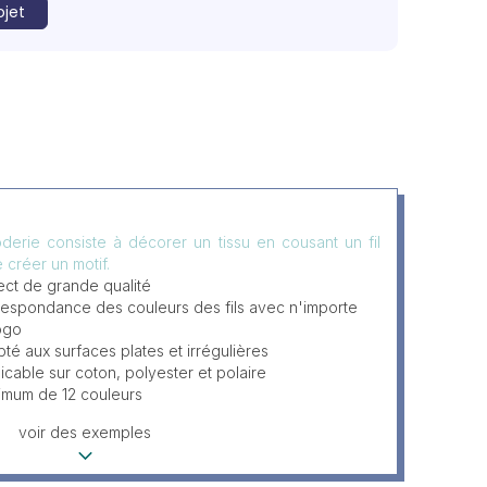
ojet
derie consiste à décorer un tissu en cousant un fil
e créer un motif.
ct de grande qualité
espondance des couleurs des fils avec n'importe
ogo
té aux surfaces plates et irrégulières
icable sur coton, polyester et polaire
imum de 12 couleurs
voir des exemples