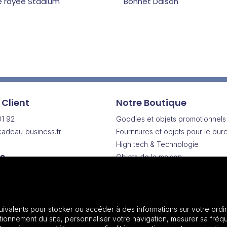
e rayée Stadium
Bonnet Daison
 Client
Notre Boutique
01 92
Goodies et objets promotionnels
adeau-business.fr
Fournitures et objets pour le bur
High tech & Technologie
s
Objets de la maison
Drinkware | Articles pour boisson
Vendredi
Vêtements & Textiles promotionn
h
Sacs & Bagagerie
Maroquinerie
uivalents pour stocker ou accéder à des informations sur votre ordin
onnement du site, personnaliser votre navigation, mesurer sa fréqu
Plantes et graines