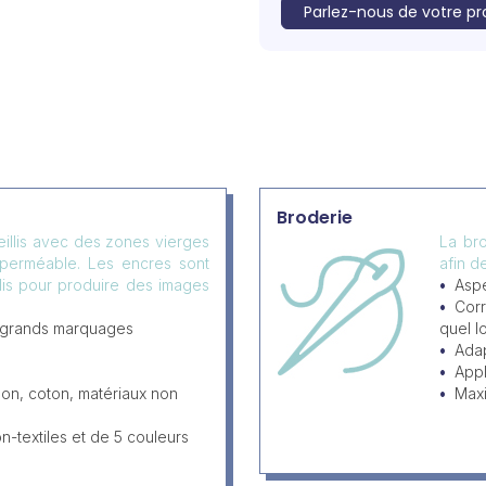
Parlez-nous de votre pr
Broderie
eillis avec des zones vierges
La bro
mperméable. Les encres sont
afin d
llis pour produire des images
Aspe
Corr
 grands marquages
quel l
Adap
Appl
lon, coton, matériaux non
Max
-textiles et de 5 couleurs