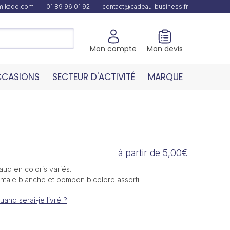
amikado.com
01 89 96 01 92
contact@cadeau-business.fr
Mon compte
Mon devis
CASIONS
SECTEUR D'ACTIVITÉ
MARQUE
à partir de 5,00€
ud en coloris variés.
ntale blanche et pompon bicolore assorti.
uand serai-je livré ?