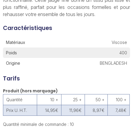
fonctionnalité. Cette jauge fine donne un tissu plus lisse et
plus raffiné, parfait pour les occasions formelles et pour
rehausser votre ensemble de tous les jours.
Caractéristiques
Matériaux
Viscose
Poids
400
Origine
BENGLADESH
Tarifs
Produit (hors marquage)
Quantité
10 +
25 +
50 +
100 +
Prix U. H.T.
14,95€
11,96€
8,97€
7,48€
Quantité minimale de commande : 10