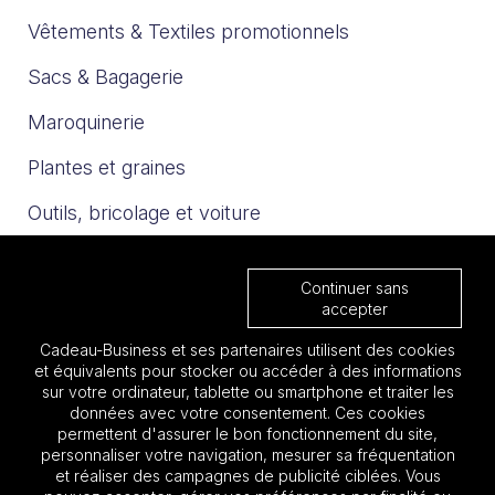
Vêtements & Textiles promotionnels
Sacs & Bagagerie
Maroquinerie
Plantes et graines
Outils, bricolage et voiture
Sport et loisirs
Continuer sans
Trophées & Médailles
accepter
Cadeau-Business et ses partenaires utilisent des cookies
Nos catalogues
et équivalents pour stocker ou accéder à des informations
sur votre ordinateur, tablette ou smartphone et traiter les
données avec votre consentement. Ces cookies
Les must 2025
permettent d'assurer le bon fonctionnement du site,
personnaliser votre navigation, mesurer sa fréquentation
Focus BTP
et réaliser des campagnes de publicité ciblées. Vous