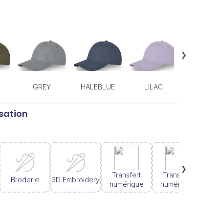
❯
GREY
HALEBLUE
LILAC
OATME
sation
❯
Transfert
Transfert
Broderie
3D Embroidery
T
numérique
numérique