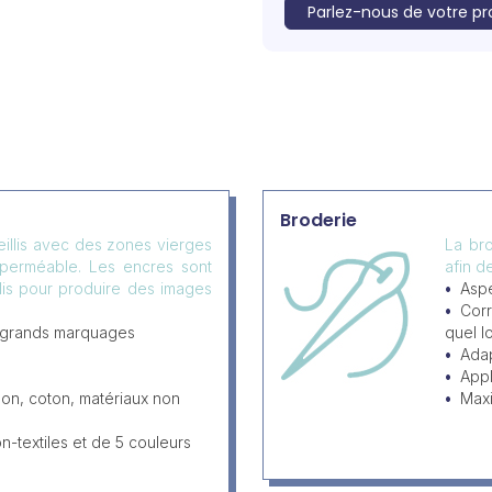
Parlez-nous de votre pr
Broderie
eillis avec des zones vierges
La bro
mperméable. Les encres sont
afin d
llis pour produire des images
Aspe
Corr
 grands marquages
quel l
Adap
Appl
lon, coton, matériaux non
Max
-textiles et de 5 couleurs