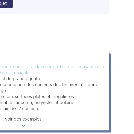
ojet
derie consiste à décorer un tissu en cousant un fil
e créer un motif.
ct de grande qualité
espondance des couleurs des fils avec n'importe
ogo
té aux surfaces plates et irrégulières
icable sur coton, polyester et polaire
imum de 12 couleurs
voir des exemples