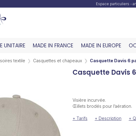
Espace particuliers - 
 UNITAIRE
MADE IN FRANCE
MADE IN EUROPE
OC
oires textile
Casquettes et chapeaux
Casquette Davis 6 p
Casquette Davis 
Visière incurvée.
Œillets brodés pour l’aération.
+ Tarifs
+ Description
+ Q