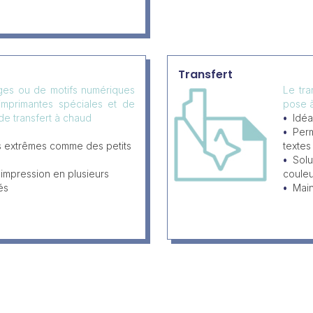
Transfert
ages ou de motifs numériques
Le tra
'imprimantes spéciales et de
pose à
de transfert à chaud
Idéa
Perm
ls extrêmes comme des petits
textes
Solu
impression en plusieurs
couleu
és
Main