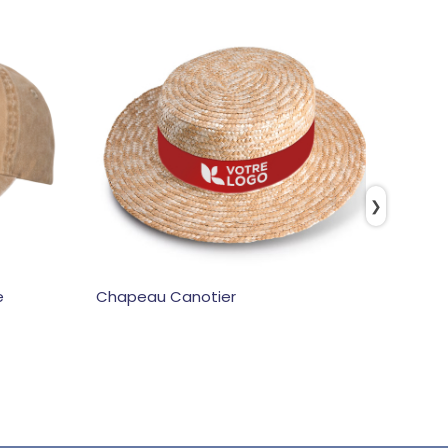
❯
e
Chapeau Canotier
Casque
recycl