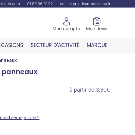
amikado.com
01 89 96 01 92
contact@cadeau-business.fr
Mon compte
Mon devis
CASIONS
SECTEUR D'ACTIVITÉ
MARQUE
anneaux
6 panneaux
à partir de 3,80€
uand serai-je livré ?